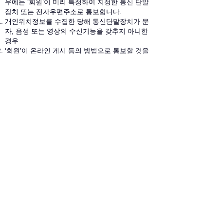
우에는 ‘회원’이 미리 특정하여 지정한 통신 단말
장치 또는 전자우편주소로 통보합니다.
개인위치정보를 수집한 당해 통신단말장치가 문
자, 음성 또는 영상의 수신기능을 갖추지 아니한
경우
‘회원’이 온라인 게시 등의 방법으로 통보할 것을
미리 요청한 경우
제 11조 (위치정보 관리책임자의 지정)
‘회사’는 개인위치정보를 적절히 관리·보호하고,
개인위치정보주체의 불만을 원활히 처리할 수 있
도록 실질적인 책임을 질 수 있는 지위에 있는 자
를 위치정보관리책임자로 지정해 운영하고 있으
며, 위치정보관리책임자의 성명과 연락처는 아래
와 같습니다.
책임자 : 송상호
직책 : 대표
연락처 : 010-9044-1205,
runb4closing@gmail.com
제 12조 (손해배상)
‘회사’가 위치정보법 제15조 내지 제26조의 규정
을 위반한 행위로 ‘회원’에게 손해가 발생한 경우