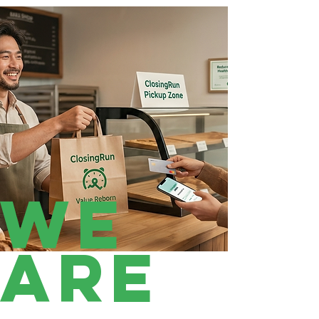
WE
ARE